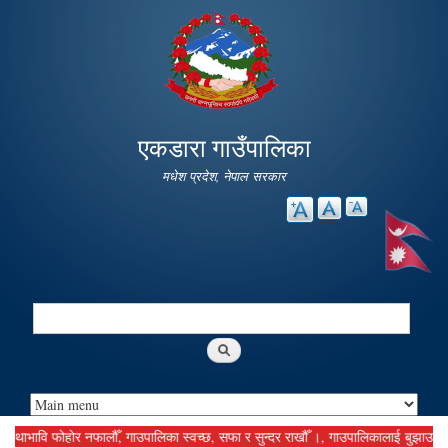
Skip to
main
content
एकडारा गाउँपालिका
मधेश प्रदेश, नेपाल सरकार
Search
Search form
ावि फोहोर नफालौँ, गाउपालिका स्वच्छ, सफा र सुन्दर राखौँ ।, गाउपालिकालाई बुझाउनु पर्ने क