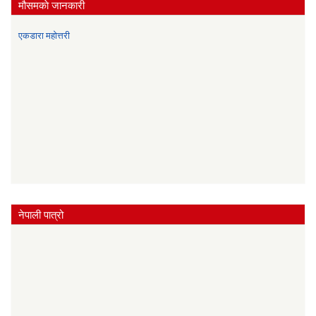
मौसमकाे जानकारी
एकडारा महोत्तरी
नेपाली पात्रो