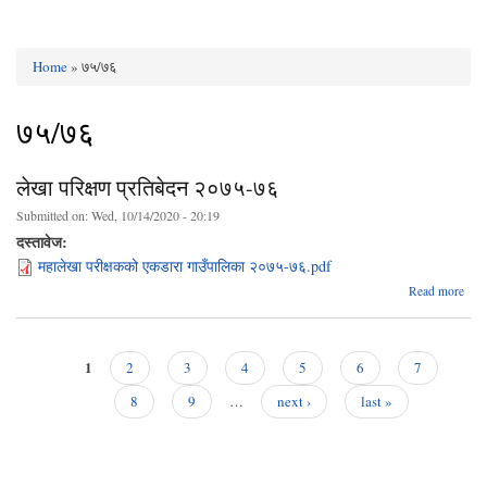
Home
» ७५/७६
You are here
७५/७६
लेखा परिक्षण प्रतिबेदन २०७५-७६
Submitted on:
Wed, 10/14/2020 - 20:19
दस्तावेज:
महालेखा परीक्षकको एकडारा गाउँपालिका २०७५-७६.pdf
a
Read more
प
प्रत
२०७
1
2
3
4
5
6
7
Pages
8
9
…
next ›
last »