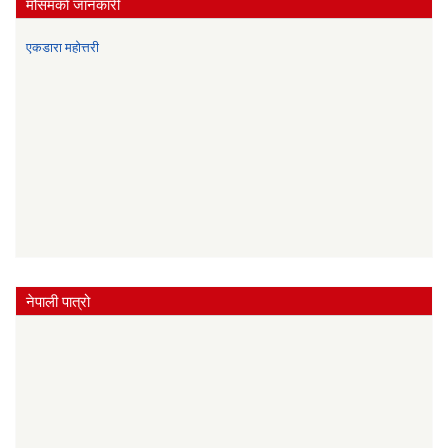
मौसमकाे जानकारी
एकडारा महोत्तरी
नेपाली पात्रो