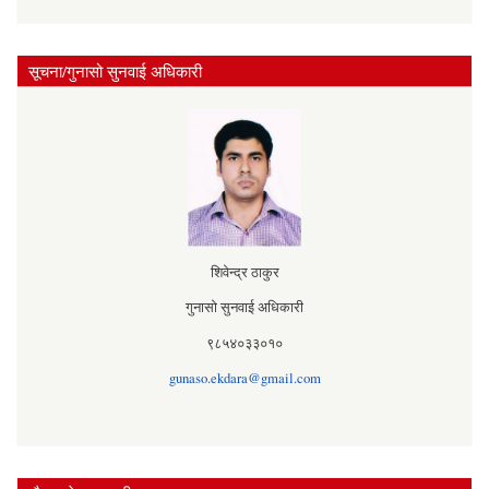
सूचना/गुनासो सुनवाई अधिकारी
शिवेन्द्र ठाकुर
गुनासो सुनवाई अधिकारी
९८५४०३३०१०
gunaso.ekdara@gmail.com