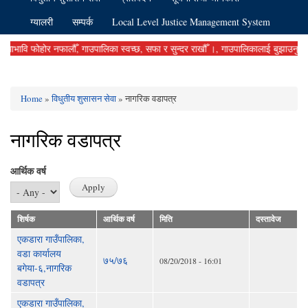
ग्यालरी
सम्पर्क
Local Level Justice Management System
वि फोहोर नफालौँ, गाउपालिका स्वच्छ, सफा र सुन्दर राखौँ ।, गाउपालिकालाई बुझाउनु पर्ने कर 
Home
»
विधुतीय शुसासन सेवा
» नागरिक वडापत्र
You are here
नागरिक वडापत्र
आर्थिक वर्ष
शिर्षक
आर्थिक वर्ष
मिति
दस्तावेज
एकडारा गाउँपालिका,
वडा कार्यालय
७५/७६
08/20/2018 - 16:01
बगेया-६,नागरिक
वडापत्र
एकडारा गाउँपालिका,