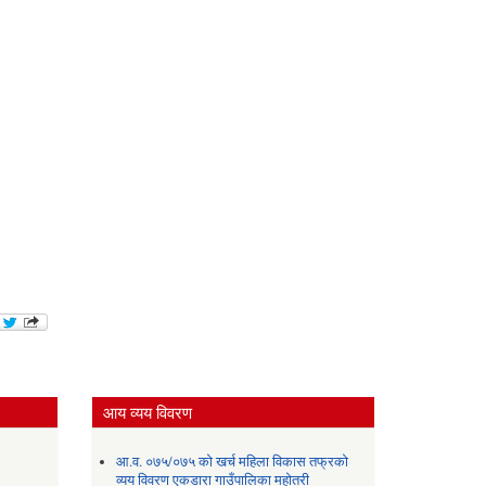
आय व्यय विवरण
आ.व. ०७५/०७५ को खर्च महिला विकास तफ्रको
व्यय विवरण एकडारा गाउँपालिका महोतरी