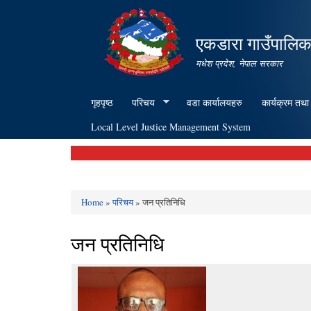
एकडारा गाउँपालिक
मधेश प्रदेश, नेपाल सरकार
गृहपृष्ठ
परिचय
वडा कार्यालयहरु
कार्यक्रम तथा
Local Level Justice Management System
Home
»
परिचय
» जन प्रतिनिधि
You are here
जन प्रतिनिधि