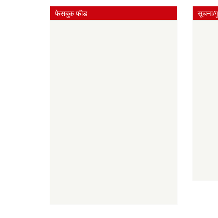
फेसबुक फीड
सूचना/ग