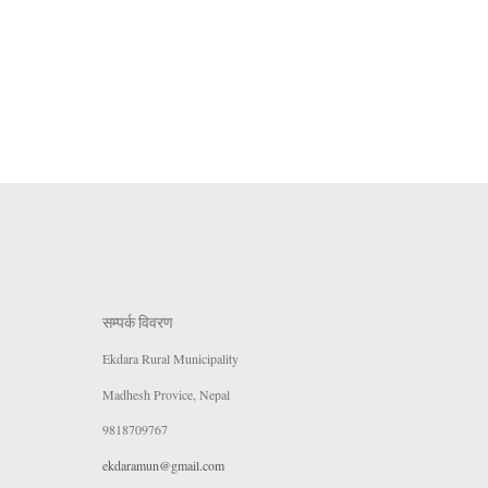
सम्पर्क विवरण
Ekdara Rural Municipality
Madhesh Provice, Nepal
9818709767
ekdaramun@gmail.com