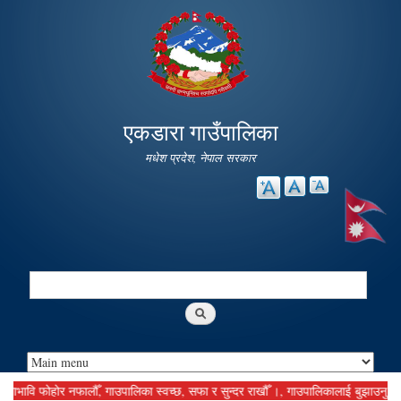
Skip to
main
content
एकडारा गाउँपालिका
मधेश प्रदेश, नेपाल सरकार
Search
Search form
ावि फोहोर नफालौँ, गाउपालिका स्वच्छ, सफा र सुन्दर राखौँ ।, गाउपालिकालाई बुझाउनु पर्ने क