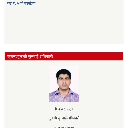
वडा नं. ५ को कार्यालय
सूचना/गुनासो सुनवाई अधिकारी
शिवेन्द्र ठाकुर
गुनासो सुनवाई अधिकारी
९८५४०३३०१०