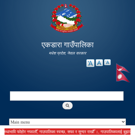
Skip to
main
content
एकडारा गाउँपालिका
मधेश प्रदेश, नेपाल सरकार
Search
Search form
ाभावि फोहोर नफालौँ, गाउपालिका स्वच्छ, सफा र सुन्दर राखौँ ।, गाउपालिकालाई बुझाउनु पर्ने