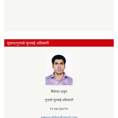
सूचना/गुनासो सुनवाई अधिकारी
शिवेन्द्र ठाकुर
गुनासो सुनवाई अधिकारी
९८५४०३३०१०
gunaso.ekdara@gmail.com