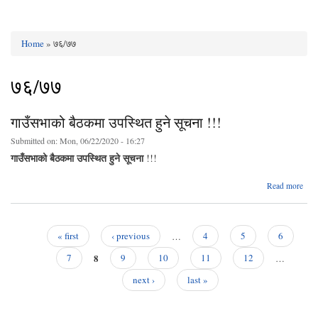
Home
» ७६/७७
You are here
७६/७७
गाउँसभाको बैठकमा उपस्थित हुने सूचना !!!
Submitted on:
Mon, 06/22/2020 - 16:27
गाउँसभाको बैठकमा उपस्थित हुने सूचना
!!!
a
Read more
गाउँ
ब
उप
हुने
« first
‹ previous
…
4
5
6
Pages
8
7
9
10
11
12
…
next ›
last »