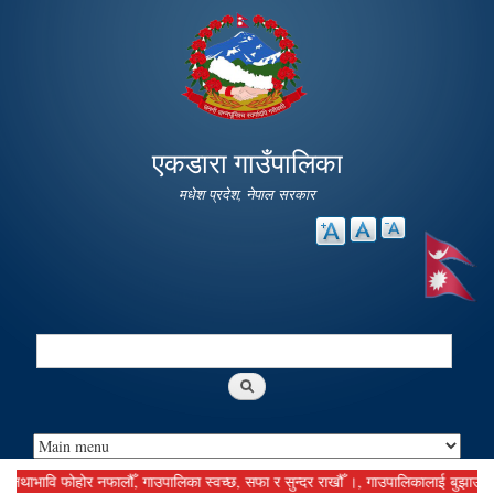
Skip to
main
content
एकडारा गाउँपालिका
मधेश प्रदेश, नेपाल सरकार
Search
Search form
भावि फोहोर नफालौँ, गाउपालिका स्वच्छ, सफा र सुन्दर राखौँ ।, गाउपालिकालाई बुझाउनु पर्ने 