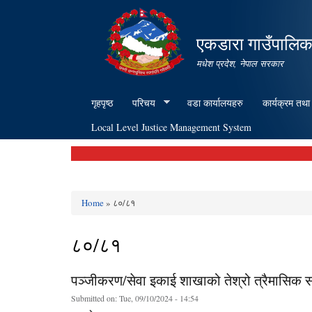
एकडारा गाउँपालिक
मधेश प्रदेश, नेपाल सरकार
गृहपृष्ठ
परिचय
वडा कार्यालयहरु
कार्यक्रम तथा
Local Level Justice Management System
Home
» ८०/८१
You are here
८०/८१
पञ्जीकरण/सेवा इकाई शाखाको तेश्रो त्रैमासिक स
Submitted on:
Tue, 09/10/2024 - 14:54