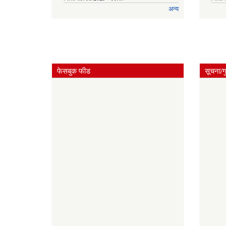
अन्य
फेसबुक फीड
सूचना/ग