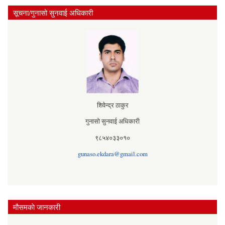
सूचना/गुनासो सुनवाई अधिकारी
शिवेन्द्र ठाकुर
गुनासो सुनवाई अधिकारी
९८५४०३३०१०
gunaso.ekdara@gmail.com
मौसमकाे जानकारी