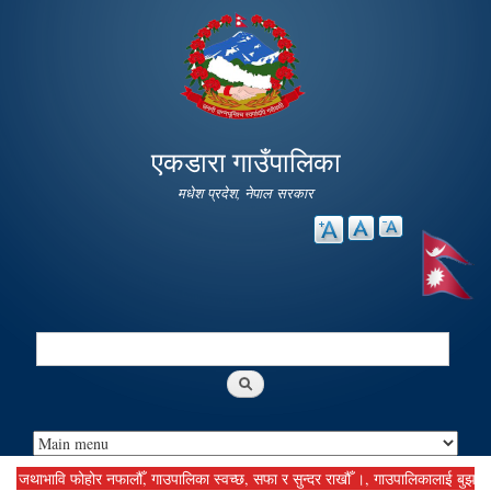
Skip to
main
content
एकडारा गाउँपालिका
मधेश प्रदेश, नेपाल सरकार
Search
Search form
ाभावि फोहोर नफालौँ, गाउपालिका स्वच्छ, सफा र सुन्दर राखौँ ।, गाउपालिकालाई बुझाउनु पर्ने 