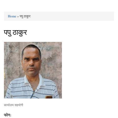
Home
» पपु ठाकुर
You are here
पपु ठाकुर
कार्यालय सहयोगी
फोन: