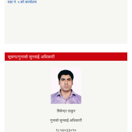
वडा नं. ५ को कार्यालय
सूचना/गुनासो सुनवाई अधिकारी
शिवेन्द्र ठाकुर
गुनासो सुनवाई अधिकारी
९८५४०३३०१०