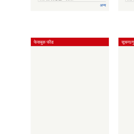
अन्य
फेसबुक फीड
सूचना/ग