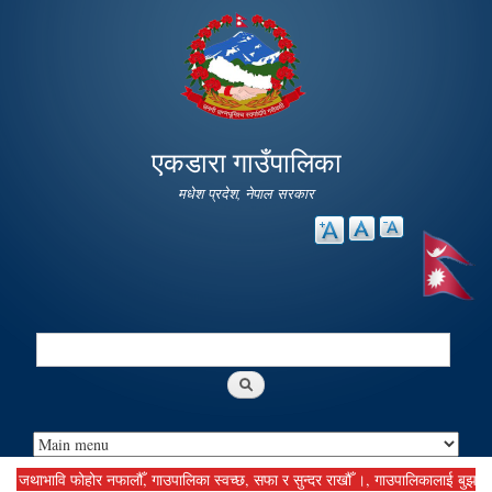
Skip to
main
content
एकडारा गाउँपालिका
मधेश प्रदेश, नेपाल सरकार
Search
Search form
ाभावि फोहोर नफालौँ, गाउपालिका स्वच्छ, सफा र सुन्दर राखौँ ।, गाउपालिकालाई बुझाउनु पर्ने 