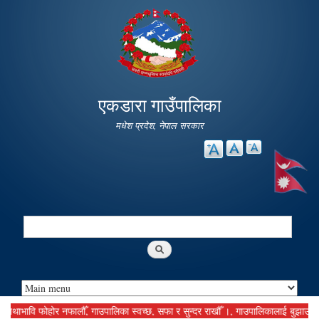
Skip to
main
content
एकडारा गाउँपालिका
मधेश प्रदेश, नेपाल सरकार
Search
Search form
ावि फोहोर नफालौँ, गाउपालिका स्वच्छ, सफा र सुन्दर राखौँ ।, गाउपालिकालाई बुझाउनु पर्ने क