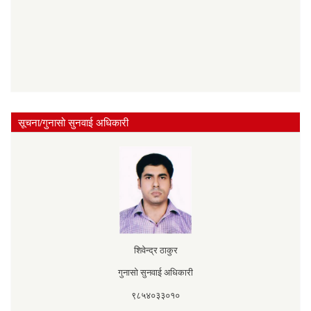
सूचना/गुनासो सुनवाई अधिकारी
शिवेन्द्र ठाकुर
गुनासो सुनवाई अधिकारी
९८५४०३३०१०