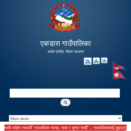
Skip to
main
content
एकडारा गाउँपालिका
मधेश प्रदेश, नेपाल सरकार
Search
Search form
ि फोहोर नफालौँ, गाउपालिका स्वच्छ, सफा र सुन्दर राखौँ ।, गाउपालिकालाई बुझाउनु पर्ने कर 