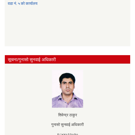
वडा नं. ५ को कार्यालय
सूचना/गुनासो सुनवाई अधिकारी
शिवेन्द्र ठाकुर
गुनासो सुनवाई अधिकारी
९८५४०३३०१०