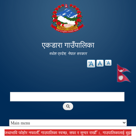
Skip to
main
content
एकडारा गाउँपालिका
मधेश प्रदेश, नेपाल सरकार
Search
Search form
ाभावि फोहोर नफालौँ, गाउपालिका स्वच्छ, सफा र सुन्दर राखौँ ।, गाउपालिकालाई बुझाउनु पर्ने