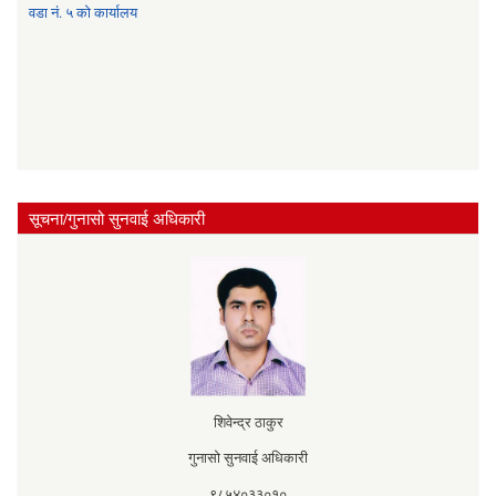
वडा नं. ५ को कार्यालय
सूचना/गुनासो सुनवाई अधिकारी
शिवेन्द्र ठाकुर
गुनासो सुनवाई अधिकारी
९८५४०३३०१०