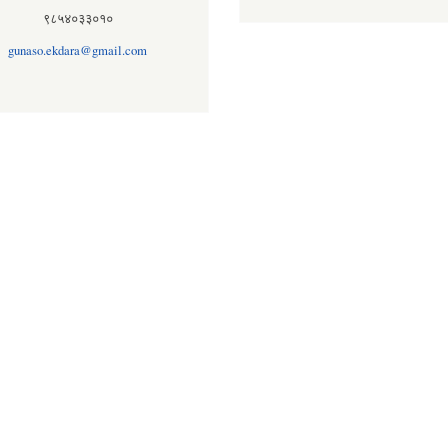
९८५४०३३०१०
gunaso.ekdara@gmail.com