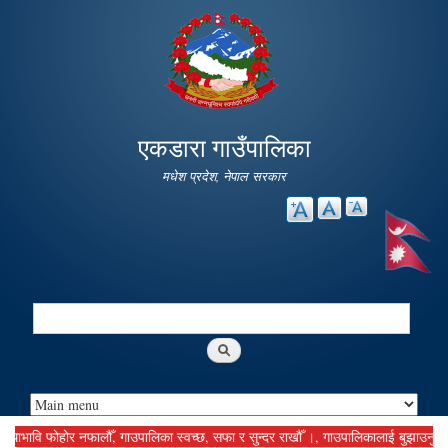
Skip to
main
content
एकडारा गाउँपालिका
मधेश प्रदेश, नेपाल सरकार
Search
Search form
वि फोहोर नफालौँ, गाउपालिका स्वच्छ, सफा र सुन्दर राखौँ ।, गाउपालिकालाई बुझाउनु पर्ने कर