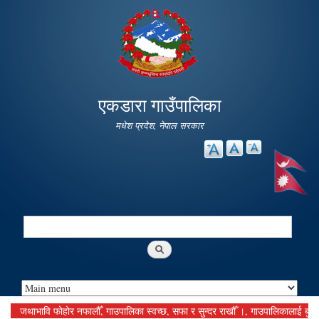
Skip to
main
content
एकडारा गाउँपालिका
मधेश प्रदेश, नेपाल सरकार
Search
Search form
जथाभावि फोहोर नफालौँ, गाउपालिका स्वच्छ, सफा र सुन्दर राखौँ ।, गाउपालिकालाई बुझाउनु पर