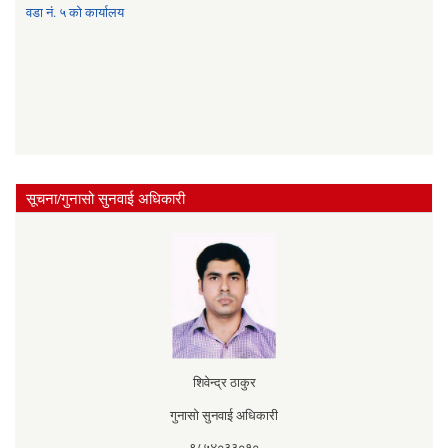
वडा नं. ५ को कार्यालय
सूचना/गुनासो सुनवाई अधिकारी
शिवेन्द्र ठाकुर
गुनासो सुनवाई अधिकारी
९८५४०३३०१०