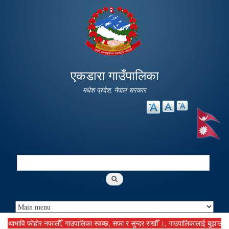
Skip to
main
content
एकडारा गाउँपालिका
मधेश प्रदेश, नेपाल सरकार
Search
Search form
भावि फोहोर नफालौँ, गाउपालिका स्वच्छ, सफा र सुन्दर राखौँ ।, गाउपालिकालाई बुझाउनु पर्ने क