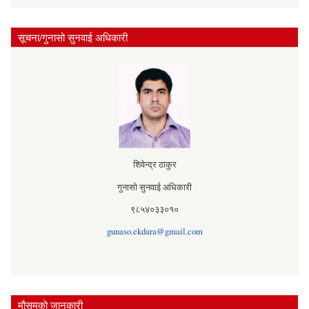
सूचना/गुनासो सुनवाई अधिकारी
शिवेन्द्र ठाकुर
गुनासो सुनवाई अधिकारी
९८५४०३३०१०
gunaso.ekdara@gmail.com
मौसमकाे जानकारी