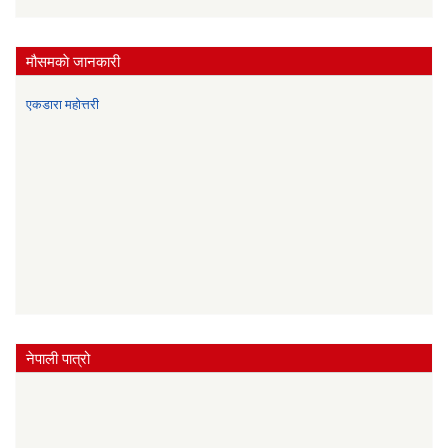
मौसमकाे जानकारी
एकडारा महोत्तरी
नेपाली पात्रो