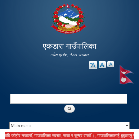
Skip to
main
content
एकडारा गाउँपालिका
मधेश प्रदेश, नेपाल सरकार
Search
Search form
 फोहोर नफालौँ, गाउपालिका स्वच्छ, सफा र सुन्दर राखौँ ।, गाउपालिकालाई बुझाउनु पर्ने कर द