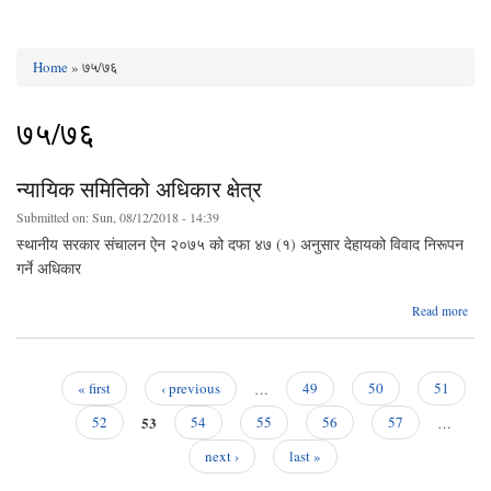
Home
» ७५/७६
You are here
७५/७६
न्यायिक समितिको अधिकार क्षेत्र
Submitted on:
Sun, 08/12/2018 - 14:39
स्थानीय सरकार संचालन ऐन २०७५ को दफा ४७ (१) अनुसार देहायको विवाद निरूपन
गर्ने अधिकार
ab
Read more
न्य
समित
अधि
क्
« first
‹ previous
…
49
50
51
Pages
53
52
54
55
56
57
…
next ›
last »