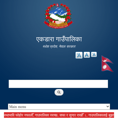
Skip to
main
content
एकडारा गाउँपालिका
मधेश प्रदेश, नेपाल सरकार
Search
Search form
भावि फोहोर नफालौँ, गाउपालिका स्वच्छ, सफा र सुन्दर राखौँ ।, गाउपालिकालाई बुझाउनु पर्ने 