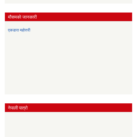
मौसमकाे जानकारी
एकडारा महोत्तरी
नेपाली पात्रो