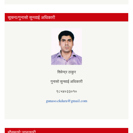
सूचना/गुनासो सुनवाई अधिकारी
शिवेन्द्र ठाकुर
गुनासो सुनवाई अधिकारी
९८५४०३३०१०
gunaso.ekdara@gmail.com
मौसमकाे जानकारी