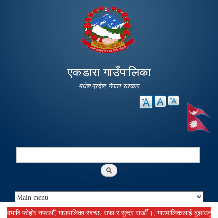
Skip to
main
content
एकडारा गाउँपालिका
मधेश प्रदेश, नेपाल सरकार
Search
Search form
वि फोहोर नफालौँ, गाउपालिका स्वच्छ, सफा र सुन्दर राखौँ ।, गाउपालिकालाई बुझाउनु पर्ने कर