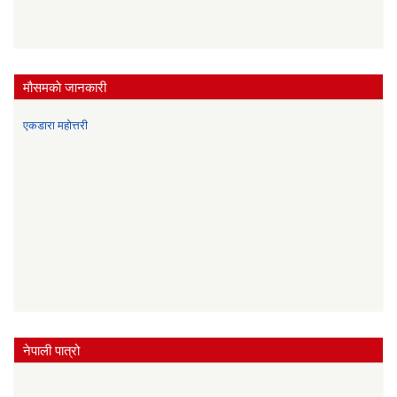
मौसमकाे जानकारी
एकडारा महोत्तरी
नेपाली पात्रो