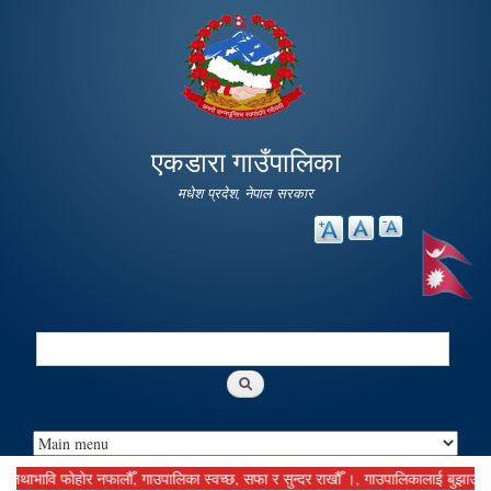
Skip to
main
content
एकडारा गाउँपालिका
मधेश प्रदेश, नेपाल सरकार
Search
Search form
भावि फोहोर नफालौँ, गाउपालिका स्वच्छ, सफा र सुन्दर राखौँ ।, गाउपालिकालाई बुझाउनु पर्ने क