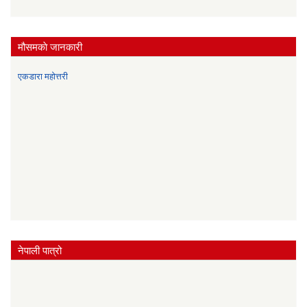
मौसमकाे जानकारी
एकडारा महोत्तरी
नेपाली पात्रो