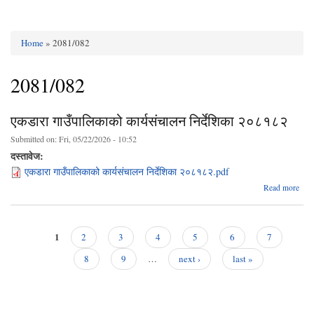
Home
» 2081/082
You are here
2081/082
एकडारा गाउँपालिकाको कार्यसंचालन निर्देशिका २०८१८२
Submitted on:
Fri, 05/22/2026 - 10:52
दस्तावेज:
एकडारा गाउँपालिकाको कार्यसंचालन निर्देशिका २०८१८२.pdf
Read more
गाउँ
कार
न
1
2
3
4
5
6
7
२
Pages
8
9
…
next ›
last »