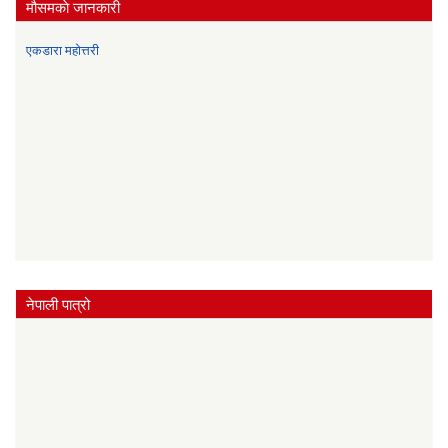
मौसमकाे जानकारी
एकडारा महोत्तरी
नेपाली पात्रो