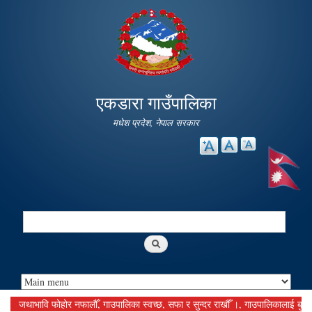
Skip to
main
content
एकडारा गाउँपालिका
मधेश प्रदेश, नेपाल सरकार
Search
Search form
जथाभावि फोहोर नफालौँ, गाउपालिका स्वच्छ, सफा र सुन्दर राखौँ ।, गाउपालिकालाई बुझाउनु पर्