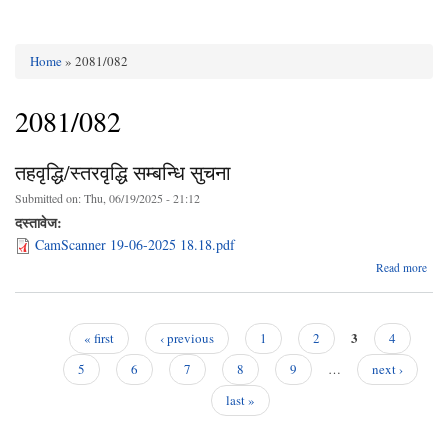
Home
» 2081/082
You are here
2081/082
तहवृद्धि/स्तरवृद्धि सम्बन्धि सुचना
Submitted on:
Thu, 06/19/2025 - 21:12
दस्तावेज:
CamScanner 19-06-2025 18.18.pdf
abo
Read more
तहवृद्
स्तरवृ
सम्बन
सु
3
« first
‹ previous
1
2
4
Pages
5
6
7
8
9
…
next ›
last »