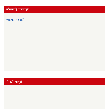
मौसमकाे जानकारी
एकडारा महोत्तरी
नेपाली पात्रो