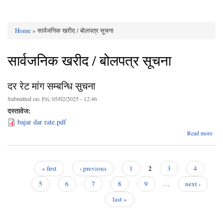
Home
» सार्वजनिक खरीद / बोलपत्र सूचना
You are here
सार्वजनिक खरीद / बोलपत्र सूचना
दर रेट मांग सम्बन्धि सुचना
Submitted on:
Fri, 05/02/2025 - 12:46
दस्तावेज:
bajar dar rate.pdf
abo
Read more
दर र
म
सम्बन
सुच
2
« first
‹ previous
1
3
4
Pages
5
6
7
8
9
…
next ›
last »