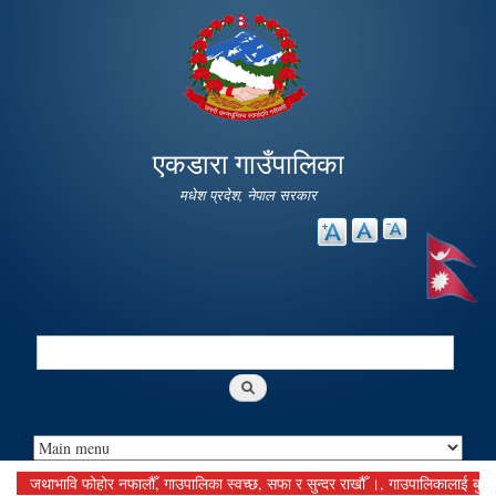
Skip to
main
content
एकडारा गाउँपालिका
मधेश प्रदेश, नेपाल सरकार
Search
Search form
जथाभावि फोहोर नफालौँ, गाउपालिका स्वच्छ, सफा र सुन्दर राखौँ ।, गाउपालिकालाई बुझाउनु पर्