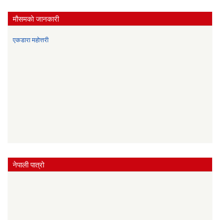
मौसमकाे जानकारी
एकडारा महोत्तरी
नेपाली पात्रो