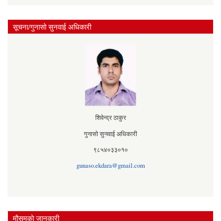
सूचना/गुनासो सुनवाई अधिकारी
शिवेन्द्र ठाकुर
गुनासो सुनवाई अधिकारी
९८५४०३३०१०
gunaso.ekdara@gmail.com
मौसमकाे जानकारी