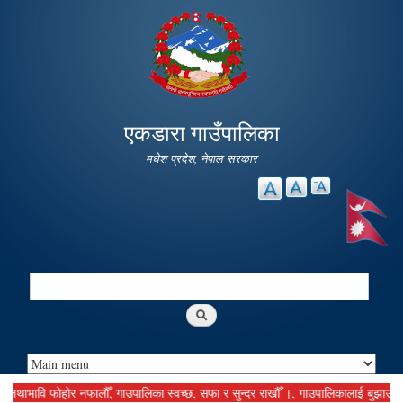
Skip to
main
content
एकडारा गाउँपालिका
मधेश प्रदेश, नेपाल सरकार
Search
Search form
भावि फोहोर नफालौँ, गाउपालिका स्वच्छ, सफा र सुन्दर राखौँ ।, गाउपालिकालाई बुझाउनु पर्ने 