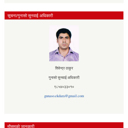
सूचना/गुनासो सुनवाई अधिकारी
शिवेन्द्र ठाकुर
गुनासो सुनवाई अधिकारी
९८५४०३३०१०
gunaso.ekdara@gmail.com
मौसमकाे जानकारी