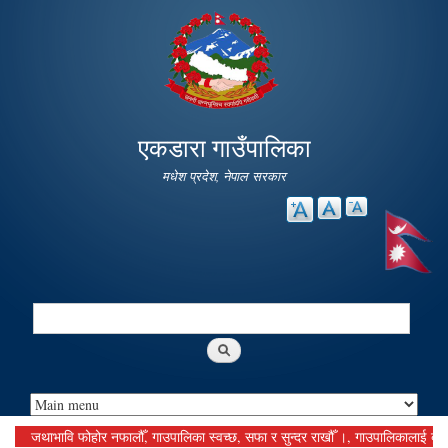
Skip to
main
content
एकडारा गाउँपालिका
मधेश प्रदेश, नेपाल सरकार
Search
Search form
जथाभावि फोहोर नफालौँ, गाउपालिका स्वच्छ, सफा र सुन्दर राखौँ ।, गाउपालिकालाई बुझाउनु पर